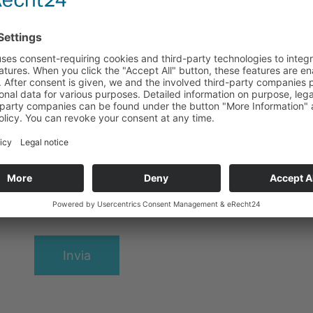
Richiesta di contatto per telefono
Richiesta di informazioni
Messaggio
Ho letto le
condizioni di trattamento dei dati
Invia