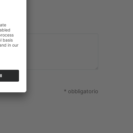
 personali
*
* obbligatorio