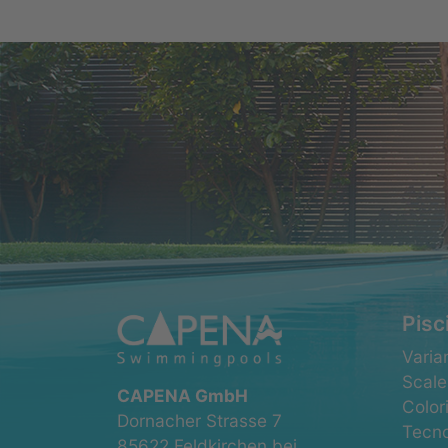
Pisc
Salta
Varian
la
Scale
CAPENA GmbH
navig
Color
Dornacher Strasse 7
Tecno
85622 Feldkirchen bei