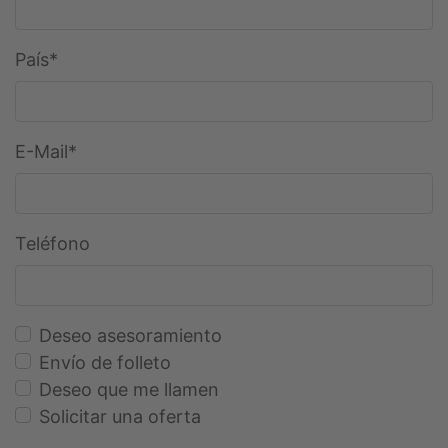
Campo
País
*
obligatorio
Campo
E-Mail
*
obligatorio
Teléfono
Deseo asesoramiento
Envío de folleto
Deseo que me llamen
Solicitar una oferta