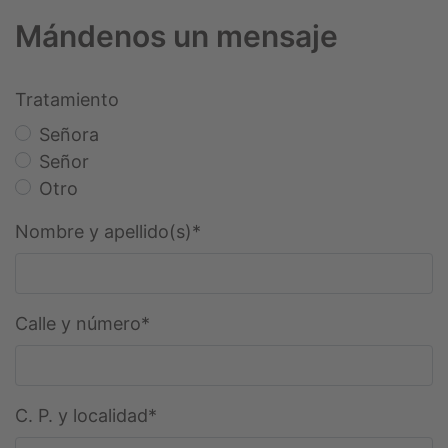
Mándenos un mensaje
Tratamiento
Señora
Señor
Otro
Campo
Nombre y apellido(s)
*
obligatorio
Campo
Calle y número
*
obligatorio
Campo
C. P. y localidad
*
obligatorio