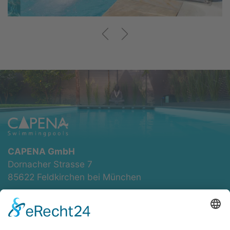
CAPENA GmbH
Dornacher Strasse 7
85622 Feldkirchen bei München
+49 89 74 90 90 98
info@capena.eu