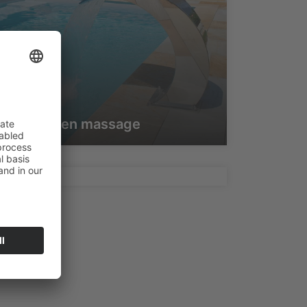
Wellness en massage
Doseersystemen