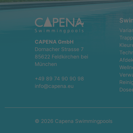
Swi
Navig
Varia
overs
Trap
CAPENA GmbH
Kleur
Dornacher Strasse 7
Techn
85622 Feldkirchen bei
Afdek
München
Welln
Verw
+49 89 74 90 90 98
Reini
info@capena.eu
Dose
© 2026 Capena Swimmingpools