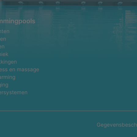
mmingpools
atie
nten
laan
pen
en
iek
kingen
ess en massage
arming
ging
ersystemen
Gegevensbesch